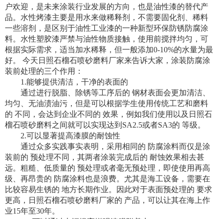
户欢迎，是未来涂装行业发展的方向，也是油性漆的替代产
品。
水性烤漆
主要是用水来做稀释剂，不需要固化剂、稀料
一些溶剂，是区别于油性工业漆的一种新型环保防锈防腐涂
料。
水性塑胶漆
严禁与油性物质接触，使用前搅拌均匀，可
根据实际需求，适当加水稀释，但一般添加0-10%的水量为最
好。 今天日照石榴石喷砂磨料厂家来告诉大家，涂装防腐涂
装前处理的三个作用：
1.能够提供清洁，干净的表面的
通过进行脱脂、除锈等工序后的 钢材表面会更加清洁、
均匀、无油渍油污，但是可以根据学生使用传统工艺和磨料
的 不同，会达到企业不同的 效果，例如我们使用以及日照石
榴石喷砂磨料之间就可以实现达到SA2.5或者SA3的 等级。
2.可以显著提高漆膜的耐蚀性
通过众多实践事实表明，采用相同的 防腐涂料而仅是涂
装前的 预处理不同，其两者涂装完成后的 耐蚀效果相去甚
远。粗糙、低质量的 预处理或者毫无预处理，即使使用再高
级、再昂贵的 防腐涂料也是浪费。尤其是海工设备，需要在
比较容易生锈的 地方长期作业。因此对于表面预处理的 要求
更高，日照石榴石喷砂磨料厂家的 产品，可以让其在海上作
业15年至30年。